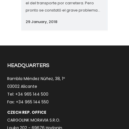
el del transporte por carretera. Pero
pronto se constató el grave problema...
29 January, 2018
HEADQUARTERS
Rambla Méndez Núñez, 38, 1º
03002 Alicante
Tel: +34 965 144 500
Fax: +34 965 144 550
CZECH REP. OFFICE
CARGOLINK MORAVIA S.R.O.
Louka 202 - 69676 Hodonin